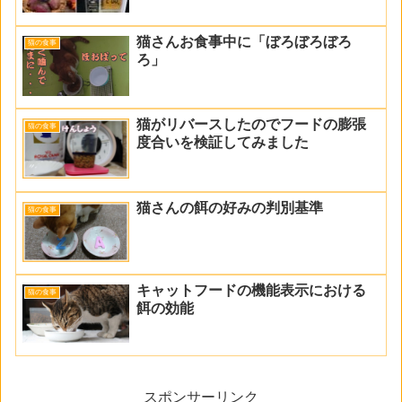
猫さんお食事中に「ぼろぼろぼろ
猫の食事
ろ」
猫がリバースしたのでフードの膨張
猫の食事
度合いを検証してみました
猫さんの餌の好みの判別基準
猫の食事
キャットフードの機能表示における
猫の食事
餌の効能
スポンサーリンク