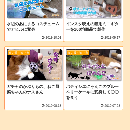
水辺のあにまるコスチューム
インスタ映えの猫用ミニギタ
でアヒルに変身
ーを100均商品で製作
2019.10.01
2019.09.17
猫の服・被り物
猫の服・被り物
ガチャのかぶりもの、ねこ野
パティシエにゃんこのブルー
菜ちゃんのナスさん
ベリーケーキに変身して〇〇
を食う
2019.08.18
2019.07.28