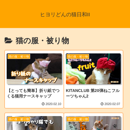
ヒヨリどんの猫日和II
猫の服・被り物
猫の服・被り物
猫の服・被り物
【とっても簡単】折り紙でつ
KITANCLUB 第20弾ねこフル
くる猫用ナースキャップ
ーツちゃん2
2020.02.10
2020.02.07
猫の服・被り物
猫の服・被り物