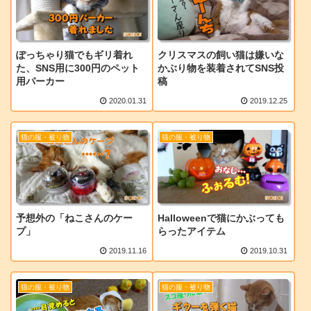
ぽっちゃり猫でもギリ着れ
クリスマスの飼い猫は嫌いな
た、SNS用に300円のペット
かぶり物を装着されてSNS投
用パーカー
稿
2020.01.31
2019.12.25
猫の服・被り物
猫の服・被り物
予想外の「ねこさんのケー
Halloweenで猫にかぶっても
プ」
らったアイテム
2019.11.16
2019.10.31
猫の服・被り物
猫の服・被り物