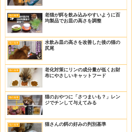
老猫が餌を飲み込みやすいように百
猫の食事
均製品でお皿の高さを調整
水飲み皿の高さを改善した後の猫の
猫の食事
尻尾
老化対策にリンの成分量が低くお財
猫の食事
布にやさしいキャットフード
猫のおやつに「さつまいも？」レン
猫の食事
ジでチンして与えてみる
猫さんの餌の好みの判別基準
猫の食事