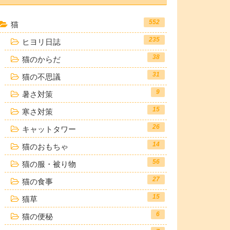
552
猫
235
ヒヨリ日誌
38
猫のからだ
31
猫の不思議
9
暑さ対策
15
寒さ対策
26
キャットタワー
14
猫のおもちゃ
56
猫の服・被り物
27
猫の食事
15
猫草
6
猫の便秘