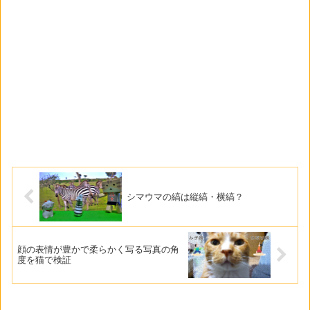
シマウマの縞は縦縞・横縞？
顔の表情が豊かで柔らかく写る写真の角
度を猫で検証