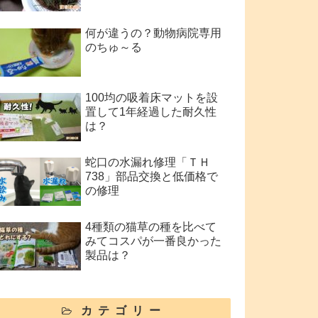
何が違うの？動物病院専用
のちゅ～る
100均の吸着床マットを設
置して1年経過した耐久性
は？
蛇口の水漏れ修理「ＴＨ
738」部品交換と低価格で
の修理
4種類の猫草の種を比べて
みてコスパが一番良かった
製品は？
カテゴリー