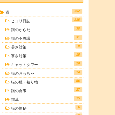
552
猫
235
ヒヨリ日誌
38
猫のからだ
31
猫の不思議
9
暑さ対策
15
寒さ対策
26
キャットタワー
14
猫のおもちゃ
56
猫の服・被り物
27
猫の食事
15
猫草
6
猫の便秘