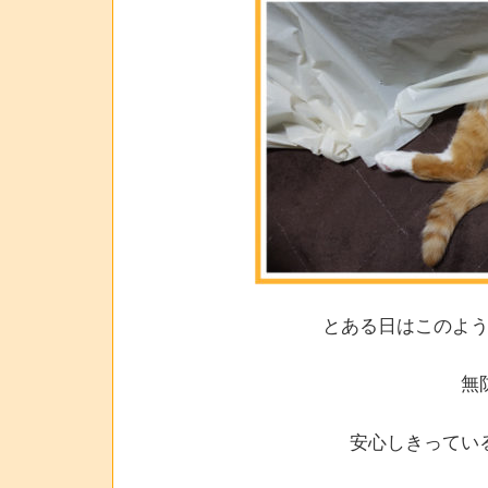
とある日はこのよ
無
安心しきってい