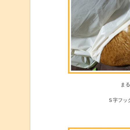
ま
Ｓ字フッ