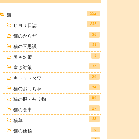
552
猫
235
ヒヨリ日誌
38
猫のからだ
31
猫の不思議
9
暑さ対策
15
寒さ対策
26
キャットタワー
14
猫のおもちゃ
56
猫の服・被り物
27
猫の食事
15
猫草
6
猫の便秘