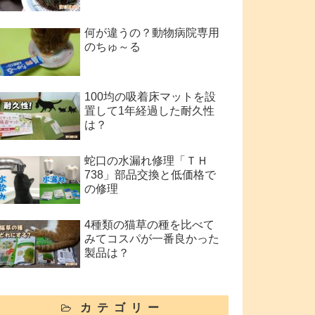
何が違うの？動物病院専用
のちゅ～る
100均の吸着床マットを設
置して1年経過した耐久性
は？
蛇口の水漏れ修理「ＴＨ
738」部品交換と低価格で
の修理
4種類の猫草の種を比べて
みてコスパが一番良かった
製品は？
カテゴリー