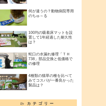
何が違うの？動物病院専用
のちゅ～る
100均の吸着床マットを設
置して1年経過した耐久性
は？
蛇口の水漏れ修理「ＴＨ
738」部品交換と低価格で
の修理
4種類の猫草の種を比べて
みてコスパが一番良かった
製品は？
カテゴリー