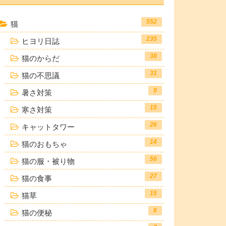
552
猫
235
ヒヨリ日誌
38
猫のからだ
31
猫の不思議
9
暑さ対策
15
寒さ対策
26
キャットタワー
14
猫のおもちゃ
56
猫の服・被り物
27
猫の食事
15
猫草
6
猫の便秘