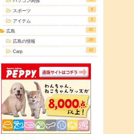
パソコン関係
6
スポーツ
3
アイテム
41
広島
29
広島の情報
12
Carp