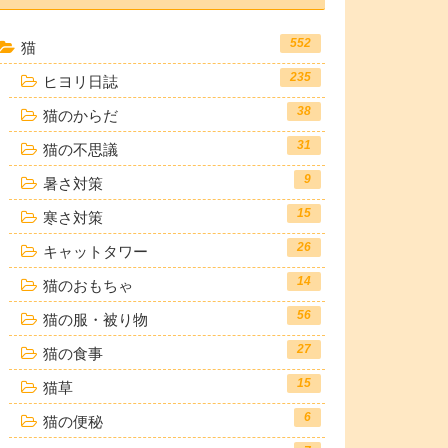
552
猫
235
ヒヨリ日誌
38
猫のからだ
31
猫の不思議
9
暑さ対策
15
寒さ対策
26
キャットタワー
14
猫のおもちゃ
56
猫の服・被り物
27
猫の食事
15
猫草
6
猫の便秘