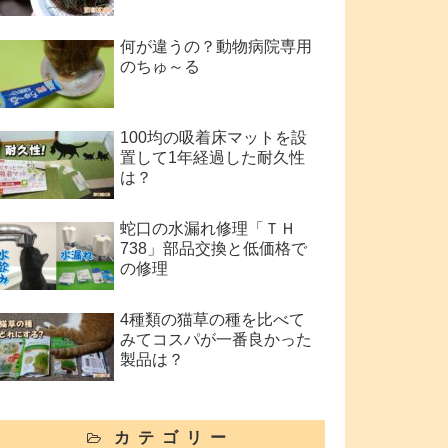
何が違うの？動物病院専用
のちゅ～る
100均の吸着床マットを設
置して1年経過した耐久性
は？
蛇口の水漏れ修理「ＴＨ
738」部品交換と低価格で
の修理
4種類の猫草の種を比べて
みてコスパが一番良かった
製品は？
カテゴリー