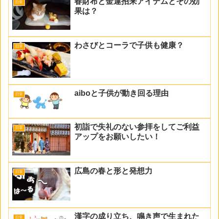
春財布と金運招来アイテムとその効
日常
果は？
わさびとコーラで子供も健康？
日常
aiboと子供が動き回る理由
日常
初詣で失礼のない参拝をしてご利益
日常
アップをお願いしたい！
広島の春と形と発想力
日常
漢字の成り立ち、鳴き声で生まれた
日常