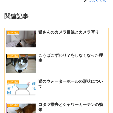
ひよりどん
関連記事
猫さんのカメラ目線とカメラ写り
ヒヨリ日誌
こうばこずわり？をしなくなった理
ヒヨリ日誌
由
猫のウォーターボールの形状につい
ヒヨリ日誌
て
コタツ撤去とシャワーカーテンの効
ヒヨリ日誌
果