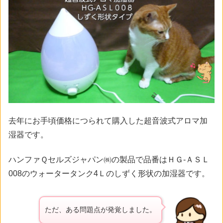
去年にお手頃価格につられて購入した超音波式アロマ加
湿器です。
ハンファＱセルズジャパン㈱の製品で品番はＨＧ-ＡＳＬ
008のウォータータンク4Ｌのしずく形状の加湿器です。
ただ、ある問題点が発覚しました。