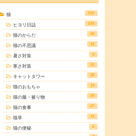
552
猫
235
ヒヨリ日誌
38
猫のからだ
31
猫の不思議
9
暑さ対策
15
寒さ対策
26
キャットタワー
14
猫のおもちゃ
56
猫の服・被り物
27
猫の食事
15
猫草
6
猫の便秘