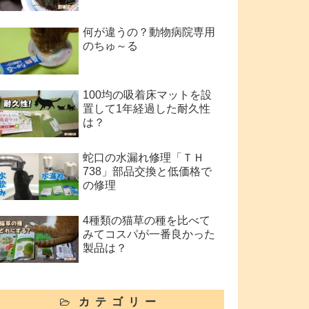
何が違うの？動物病院専用
のちゅ～る
100均の吸着床マットを設
置して1年経過した耐久性
は？
蛇口の水漏れ修理「ＴＨ
738」部品交換と低価格で
の修理
4種類の猫草の種を比べて
みてコスパが一番良かった
製品は？
カテゴリー