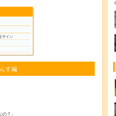
るサイン
んす編
ぶの？」