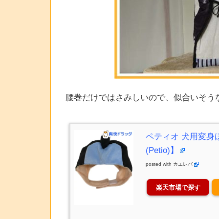
腰巻だけではさみしいので、似合いそう
ペティオ 犬用変身ほ
(Petio)】
posted with
カエレバ
楽天市場で探す