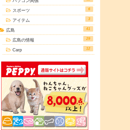
パソコン関係
6
スポーツ
3
アイテム
41
広島
29
広島の情報
12
Carp