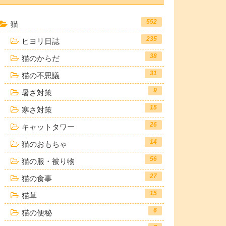
552
猫
235
ヒヨリ日誌
38
猫のからだ
31
猫の不思議
9
暑さ対策
15
寒さ対策
26
キャットタワー
14
猫のおもちゃ
56
猫の服・被り物
27
猫の食事
15
猫草
6
猫の便秘