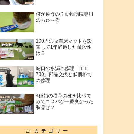
何が違うの？動物病院専用
のちゅ～る
100均の吸着床マットを設
置して1年経過した耐久性
は？
蛇口の水漏れ修理「ＴＨ
738」部品交換と低価格で
の修理
4種類の猫草の種を比べて
みてコスパが一番良かった
製品は？
カテゴリー