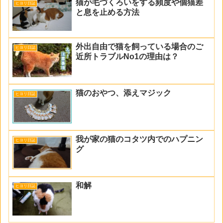
猫が毛づくろいをする頻度や個猫差
ヒヨリ日誌
と息を止める方法
外出自由で猫を飼っている場合のご
ヒヨリ日誌
近所トラブルNo1の理由は？
猫のおやつ、添えマジック
ヒヨリ日誌
我が家の猫のコタツ内でのハプニン
ヒヨリ日誌
グ
和解
ヒヨリ日誌