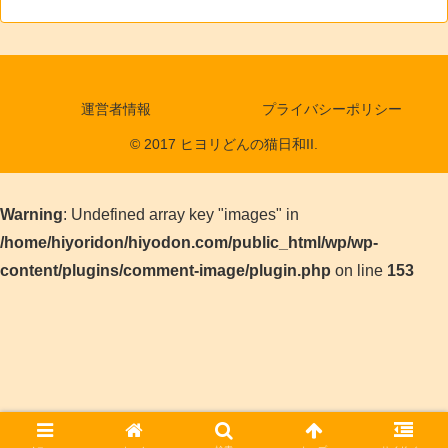
運営者情報
プライバシーポリシー
© 2017 ヒヨリどんの猫日和II.
Warning
: Undefined array key "images" in
/home/hiyoridon/hiyodon.com/public_html/wp/wp-
content/plugins/comment-image/plugin.php
on line
153