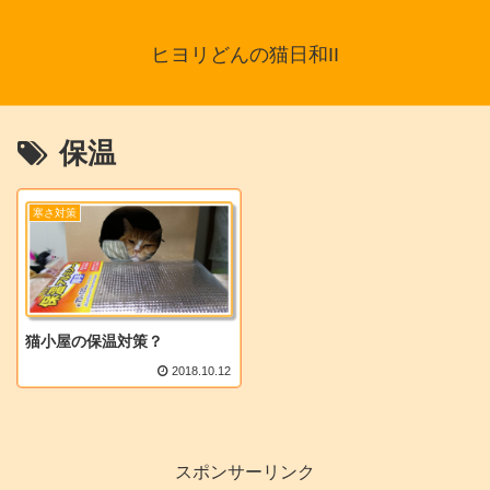
ヒヨリどんの猫日和II
保温
寒さ対策
猫小屋の保温対策？
2018.10.12
スポンサーリンク